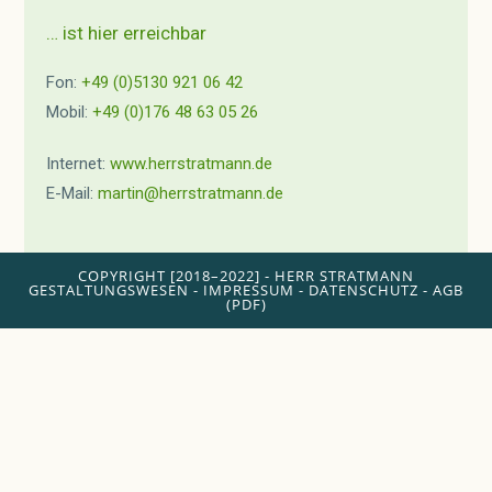
… ist hier erreichbar
Fon:
+49 (0)5130 921 06 42
Mobil:
+49 (0)176 48 63 05 26
Internet:
www.herrstratmann.de
E-Mail:
martin@herrstratmann.de
COPYRIGHT [2018–2022] - HERR STRATMANN
GESTALTUNGSWESEN -
IMPRESSUM
-
DATENSCHUTZ
-
AGB
(PDF)